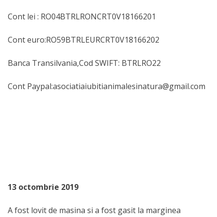
Cont lei : RO04BTRLRONCRT0V18166201
Cont euro:RO59BTRLEURCRT0V18166202
Banca Transilvania,Cod SWIFT: BTRLRO22
Cont Paypal:asociatiaiubitianimalesinatura@gmail.com
13 octombrie 2019
A fost lovit de masina si a fost gasit la marginea