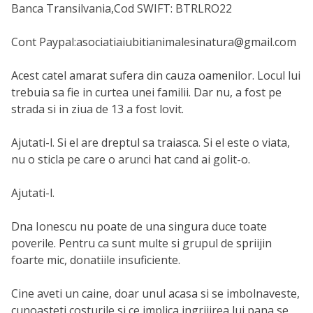
Banca Transilvania,Cod SWIFT: BTRLRO22
Cont Paypal:asociatiaiubitianimalesinatura@gmail.com
Acest catel amarat sufera din cauza oamenilor. Locul lui
trebuia sa fie in curtea unei familii. Dar nu, a fost pe
strada si in ziua de 13 a fost lovit.
Ajutati-l. Si el are dreptul sa traiasca. Si el este o viata,
nu o sticla pe care o arunci hat cand ai golit-o.
Ajutati-l.
Dna Ionescu nu poate de una singura duce toate
poverile. Pentru ca sunt multe si grupul de spriijin
foarte mic, donatiile insuficiente.
Cine aveti un caine, doar unul acasa si se imbolnaveste,
cunoasteti costurile si ce implica ingrijirea lui pana se