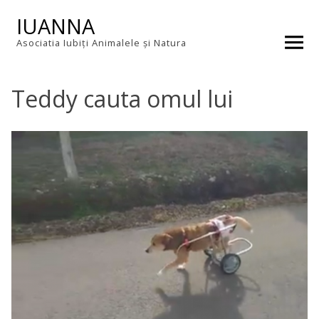
Skip
IUANNA
to
content
Asociatia Iubiți Animalele și Natura
Teddy cauta omul lui