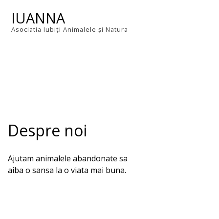
Skip
IUANNA
to
content
Asociatia Iubiți Animalele și Natura
Despre noi
Ajutam animalele abandonate sa
aiba o sansa la o viata mai buna.