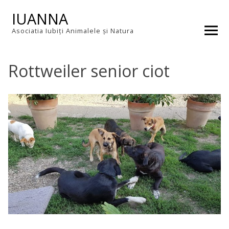
Skip
IUANNA
to
content
Asociatia Iubiți Animalele și Natura
Rottweiler senior ciot