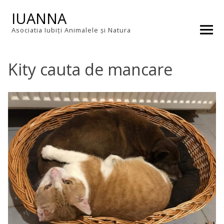
Skip
IUANNA
to
content
Asociatia Iubiți Animalele și Natura
Kity cauta de mancare