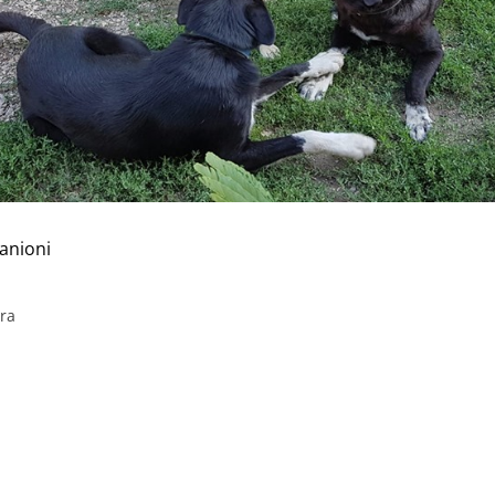
nioni
ura