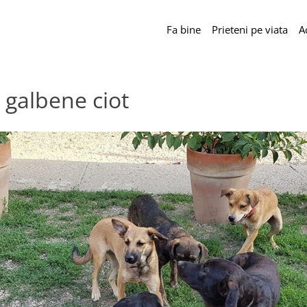
Fa bine
Prieteni pe viata
Ac
 galbene ciot