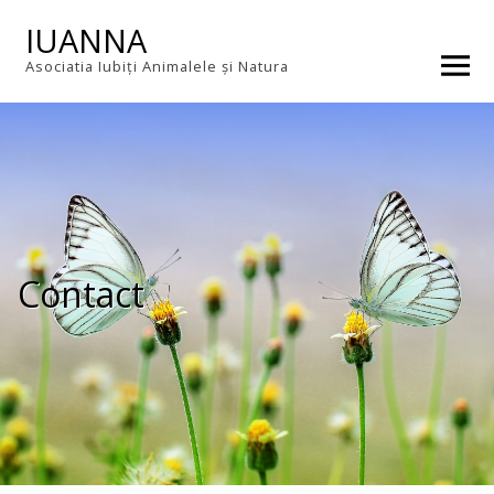
Skip
IUANNA
to
content
Asociatia Iubiți Animalele și Natura
Contact