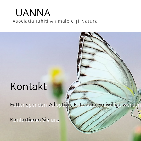
Skip
IUANNA
to
content
Asociatia Iubiți Animalele și Natura
Kontakt
Futter spenden, Adoption, Pate oder Freiwillige werden
Kontaktieren Sie uns.