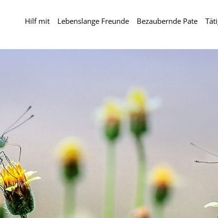
Hilf mit
Lebenslange Freunde
Bezaubernde Pate
Tät
?