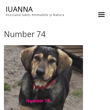
Skip
IUANNA
to
content
Asociatia Iubiți Animalele și Natura
Number 74